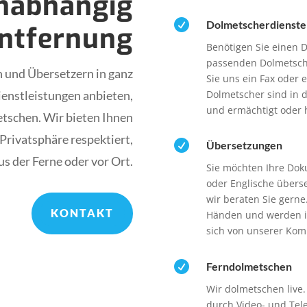
nabhängig

Dolmetscherdienste
Entfernung
Benötigen Sie einen 
passenden Dolmetsche
und Übersetzern in ganz
Sie uns ein Fax oder 
Dolmetscher sind in d
enstleistungen anbieten,
und ermächtigt oder 
etschen. Wir bieten Ihnen
 Privatsphäre respektiert,

Übersetzungen
us der Ferne oder vor Ort.
Sie möchten Ihre Dok
oder Englische übers
wir beraten Sie gerne
KONTAKT
Händen und werden in
sich von unserer Kom

Ferndolmetschen
Wir dolmetschen live.
durch Video- und Te